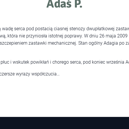
Adaś P.
 wadę serca pod postacią ciasnej stenozy dwupłatkowej zastawk
 która nie przyniosła istotnej poprawy. W dniu 26 maja 2009 r.
szczepieniem zastawki mechanicznej. Stan ogólny Adagia po z
 płuc i wskutek powikłań i chorego serca, pod koniec września 
zczersze wyrazy współczucia…